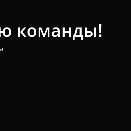
ью команды!
а